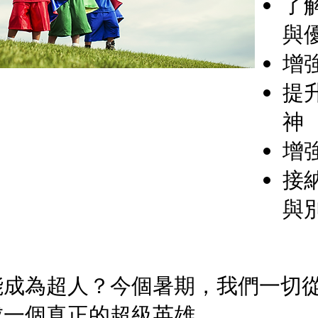
了
與
增
提
神
增
接
與
能成為超人？今個暑期，我們一切
成一個真正的超級英雄。