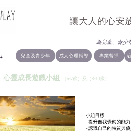
讓大人的心安
為兒童、青少
兒童及青少年
成人心理輔導
專業督導
4
」心靈成長遊戲小組
（5-7歲）及（8-10歲）
小組目標
- 提升自我覺察的能力
- 認識自己的特質與優