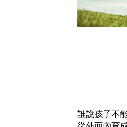
誰說孩子不
從外而內育