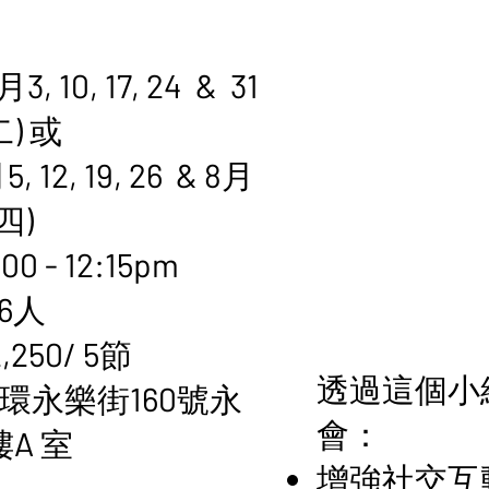
 10, 17, 24 & 31
) 或
2, 19, 26 & 8月
期四)
0 - 12:15pm
6人
250/ 5節
透過這個小
環永樂街160號永
會：
A 室
增強社交互