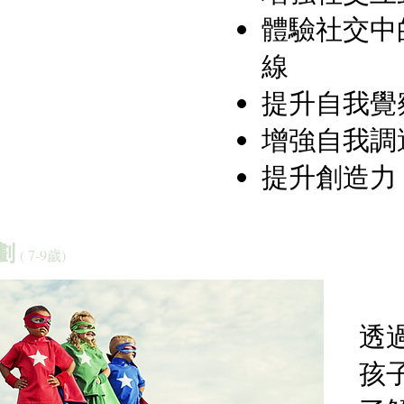
體驗社交中
線
提升自我覺
增強自我調
提升創造力
 ​
( 7-9歲)
透
孩