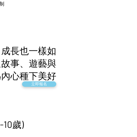
制
，成長也一樣如
過故事、遊藝與
為內心種下美好
立即報名
8-10歲)