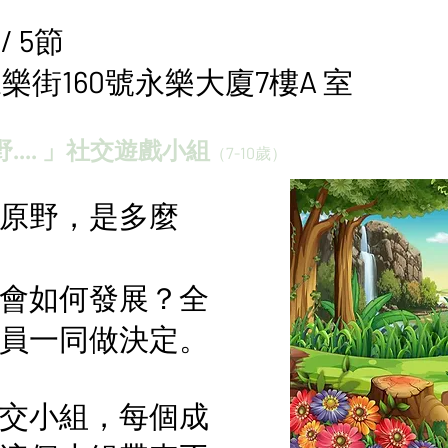
/ 5節
街160號永樂大廈7樓A 室
... 」社交遊戲小組
（7-10歲）
原野，是多麼
會如何發展？全
員一同做決定。
交小組，每個成