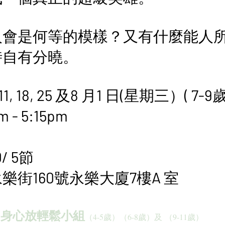
人會是何等的模樣？又有什麼能人
時自有分曉。
1, 18, 25 及8 月1 日(星期三）( 7-9
 - 5:15pm
/ 5節
樂街160號永樂大廈7樓A 室
day」身心放輕鬆小組
（4-5歲）（6-8歲）及 （9
-11
歲）