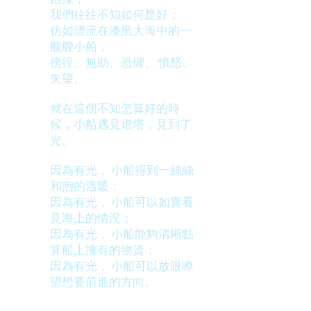
我們往往不知如何是好；
仿如漂流在漆黑大海中的一
艘艘小船，
徬徨、無助、恐懼、 憤怒、
失望。
就在這個不知怎算好的時
候，小船遇見燈塔，見到了
光。
因為有光， 小船得到一絲絲
和煦的溫暖；
因為有光， 小船可以如實看
見海上的情況；
因為有光， 小船能夠清晰點
算船上擁有的物資；
因為有光， 小船可以放眼瞭
望想要前進的方向。