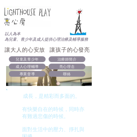
以人為本
為兒童、青少年及成人提供心理治療及輔導服務
讓大人的心安放 讓孩子的心發亮
兒童及青少年
治療師簡介
成人心理輔導
亮心理念
專業督導
聯絡
成長，是精彩而多面的。
有快樂自在的時候，同時亦
有難過悲傷的時候。
面對生活中的壓力、掙扎與
困擾，