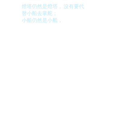
燈塔仍然是燈塔， 沒有要代
替小船去掌舵；
小船仍然是小船，
不同的是小船不再浮浮沉
沉，
而是滿載更多不一樣的燃
料，
懷著希望與信心，繼續在大
海中自在航行。
© 2026 by Lighthouse Play
亮心房版權所有，未得同意，不可轉載或取用